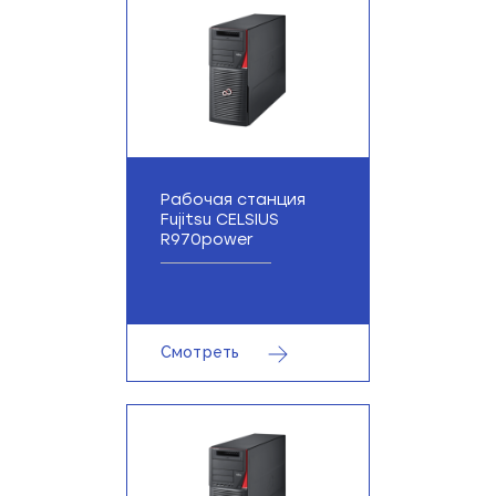
Рабочая станция
Fujitsu CELSIUS
R970power
Смотреть