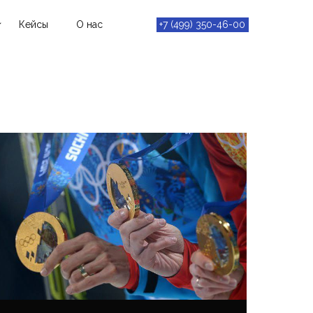
Кейсы
О нас
+7 (499) 350-46-00
ешения и
ия
нная
ть
ргентная
ура (HCI)
турные