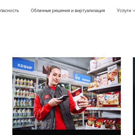
пасность
Облачные решения и виртуализация
Услуги
Облачные р
виртуализац
Информацио
безопаснос
Гиперконве
инфраструкт
Инфраструк
решения