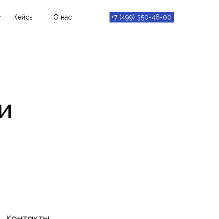
Кейсы
О нас
+7 (499) 350-46-00
ешения и
ия
нная
ть
и
ргентная
ура (HCI)
турные
Контакты