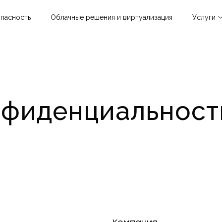
пасность
Облачные решения и виртуализация
Услуги
Облачные р
виртуализац
Информацио
безопаснос
нфиденциальност
Гиперконве
инфраструкт
Инфраструк
решения